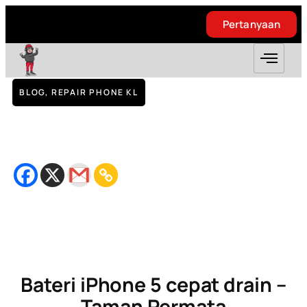
Pertanyaan
Pertanyaan
BLOG
,
REPAIR PHONE KL
Bateri iPhone 5 cepat drain – Taman
Permata
September 30, 2018
Bacaan
3
minit
Bateri iPhone 5 cepat drain –
Taman Permata