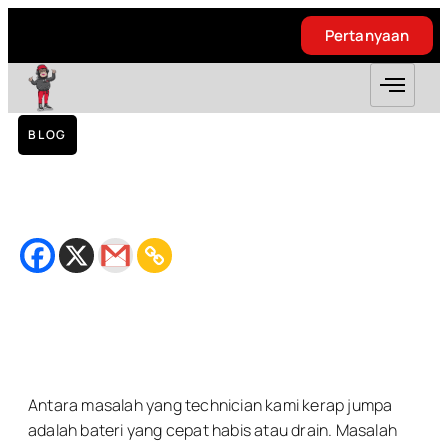
Pertanyaan
Pertanyaan
BLOG
Battery Samsung Tab 4 7.0″ Cepat Drain –
Taman Permata
November 8, 2018
Bacaan
3
minit
Antara masalah yang technician kami kerap jumpa
adalah bateri yang cepat habis atau drain. Masalah