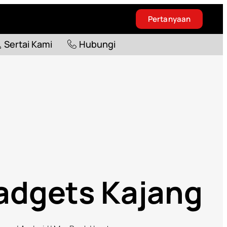
Pertanyaan
Blog
Sertai Kami
Hubungi
Sertai Kami
Hubungi
Gadgets Kajang