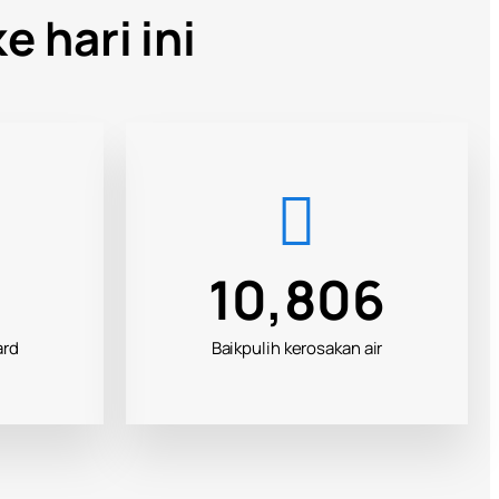
 hari ini
6
17,416
ard
Baikpulih kerosakan air