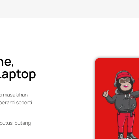
ne,
Laptop
permasalahan
eranti seperti
-putus, butang