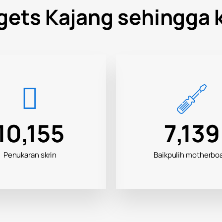
gets Kajang sehingga ke
16,333
11,50
Penukaran skrin
Baikpulih motherbo