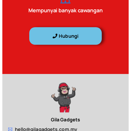
Mempunyai banyak cawangan
Hubungi
Gila Gadgets
hello@gilagadgets.com.my