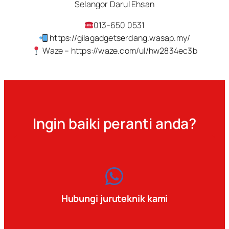
Selangor Darul Ehsan
013-650 0531
https://gilagadgetserdang.wasap.my/
Waze – https://waze.com/ul/hw2834ec3b
Ingin baiki peranti anda?
Hubungi juruteknik kami