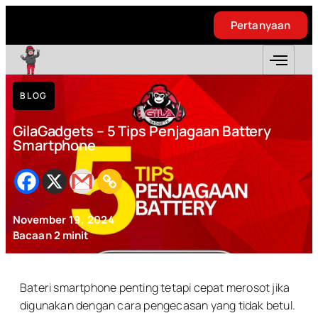
Pertanyaan
Pertanyaan
BLOG
GilaGadgets – 5 Tips Penjagaan Battery
Smartphone
November 19, 2024
Bacaan
2
minit
Bateri smartphone penting tetapi cepat merosot jika
digunakan dengan cara pengecasan yang tidak betul.