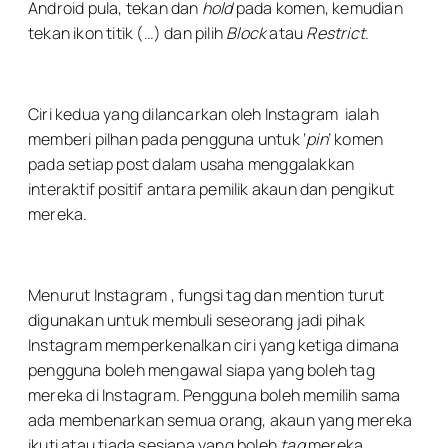
Android pula, tekan dan
hold
pada komen, kemudian
tekan ikon titik (…) dan pilih
Block
atau
Restrict
.
Ciri kedua yang dilancarkan oleh Instagram ialah
memberi pilhan pada pengguna untuk ‘
pin
’ komen
pada setiap post dalam usaha menggalakkan
interaktif positif antara pemilik akaun dan pengikut
mereka.
Menurut Instagram , fungsi tag dan mention turut
digunakan untuk membuli seseorang jadi pihak
Instagram memperkenalkan ciri yang ketiga dimana
pengguna boleh mengawal siapa yang boleh tag
mereka di Instagram. Pengguna boleh memilih sama
ada membenarkan semua orang, akaun yang mereka
ikuti atau tiada sesiapa yang boleh
tag
mereka.