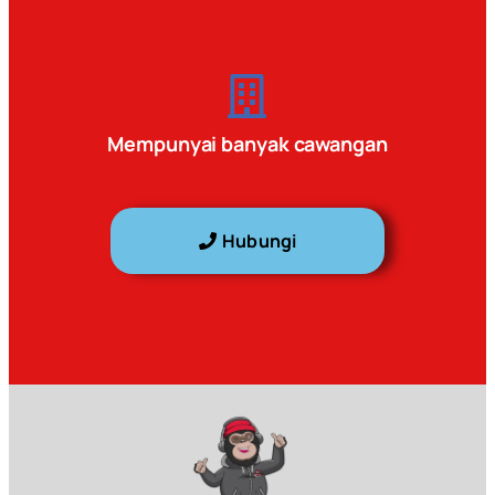
Mempunyai banyak cawangan
Hubungi