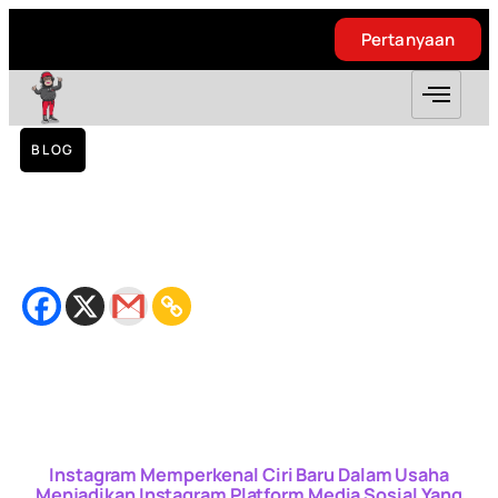
Pertanyaan
Pertanyaan
BLOG
Instagram Memperkenal Ciri Baru Dalam
Usaha Menjadikan Instagram Platform
Media Sosial Yang Lebih Positif.
May 16, 2020
Bacaan
2
minit
Instagram Memperkenal Ciri Baru Dalam Usaha
Menjadikan Instagram Platform Media Sosial Yang