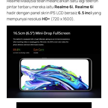
Realme Malaysia telah melancarkan satu lagi telefon
pintar terbaru mereka iaitu
Realme 6i. Realme 6i
hadir dengan panel skrin IPS LCD bersaiz
6.5 inci
yang
mempunyai resolusi
HD+
(720 x 1600).