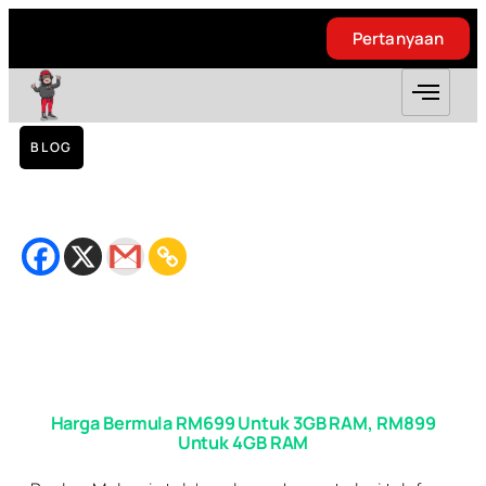
Pertanyaan
Pertanyaan
BLOG
Realmi 6i Kini Rasmi di Malaysia
April 19, 2020
Bacaan
3
minit
Harga Bermula RM699 Untuk 3GB RAM, RM899
Untuk 4GB RAM