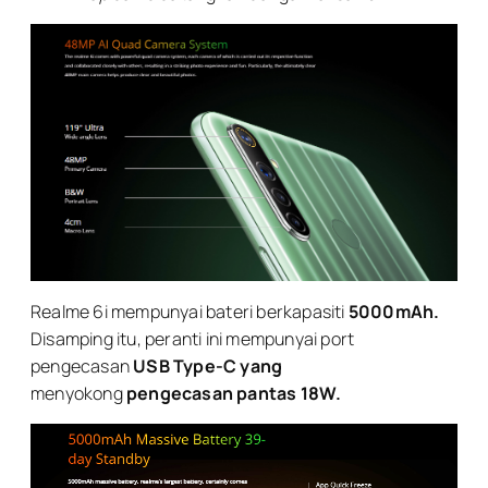
Realme 6i mempunyai bateri berkapasiti
5000mAh.
Disamping itu, peranti ini mempunyai port
pengecasan
USB Type-C yang
menyokong
pengecasan pantas 18W.