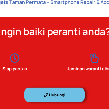
gets Taman Permata – Smartphone Repair & Ac
Ingin baiki peranti anda
Siap pantas
Jaminan waranti dib
Hubungi