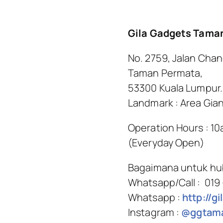
Gila Gadgets Tama
No. 2759, Jalan Cha
Taman Permata,
53300 Kuala Lumpur.
Landmark : Area Gia
Operation Hours : 1
(Everyday Open)
Bagaimana untuk hu
Whatsapp/Call : 019
Whatsapp :
http://g
Instagram :
@ggtama