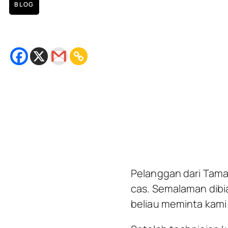
BLOG
Repair Charging Port Asus Ze
October 11, 2018
Bacaan
2
minit
Pelanggan dari Tama
cas. Semalaman dibi
beliau meminta kami 