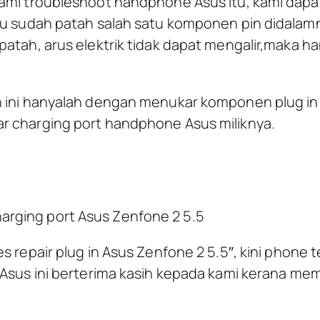
kami troubleshoot handphone Asus itu, kami dapa
tu sudah patah salah satu komponen pin didalamny
patah, arus elektrik tidak dapat mengalir,maka 
h ini hanyalah dengan menukar komponen plug i
r charging port handphone Asus miliknya.
harging port Asus Zenfone 2 5.5
es repair plug in Asus Zenfone 2 5.5″, kini phone
 Asus ini berterima kasih kepada kami kerana mem