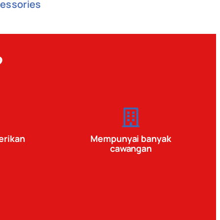
cessories
?
erikan
Mempunyai banyak
cawangan