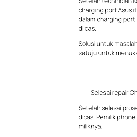
Setelah technician 
charging port Asus i
dalam charging port 
di cas.
Solusi untuk masala
setuju untuk menuka
Selesai repair C
Setelah selesai pros
dicas. Pemilik phone
miliknya.