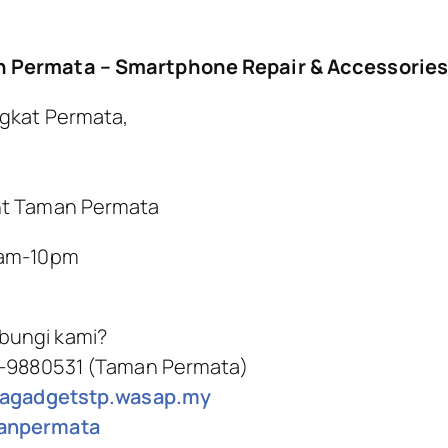
n Permata – Smartphone Repair & Accessories
ngkat Permata,
nt Taman Permata
0am-10pm
bungi kami?
 -9880531 (Taman Permata)
ilagadgetstp.wasap.my
npermata