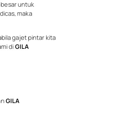
 besar untuk
 dicas, maka
ila gajet pintar kita
ami di
GILA
an
GILA