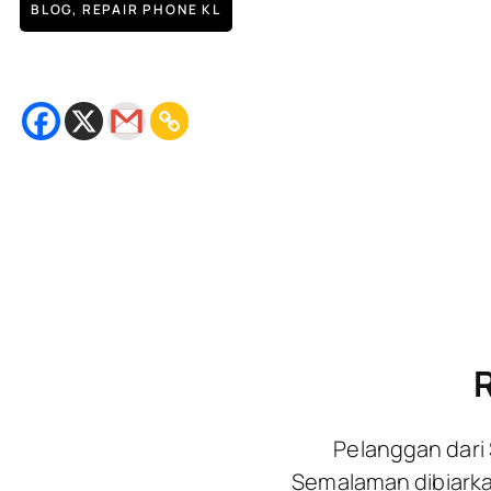
BLOG
,
REPAIR PHONE KL
Repair Plug In Lenovo A809 – K
September 1, 2018
Bacaan
2
minit
R
Pelanggan dari
Semalaman dibiarkan