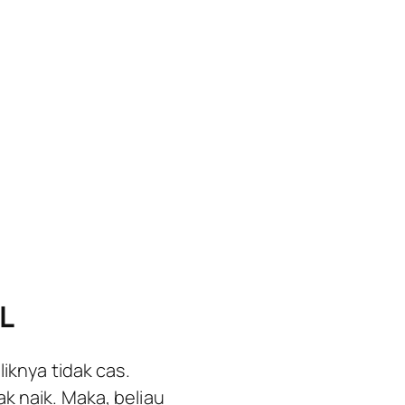
KL
knya tidak cas.
k naik. Maka, beliau