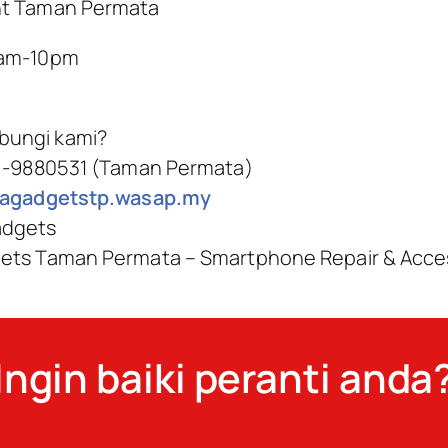
nt Taman Permata
0am-10pm
bungi kami?
9 -9880531 (Taman Permata)
ilagadgetstp.wasap.my
adgets
gets Taman Permata – Smartphone Repair & Acce
Ingin baiki peranti anda