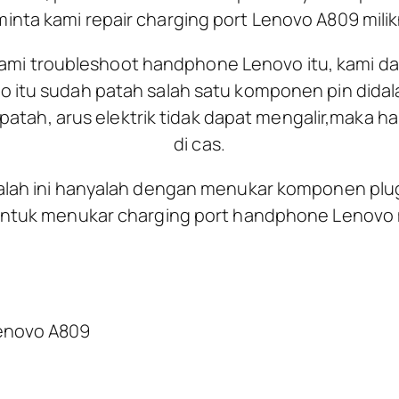
inta kami repair charging port Lenovo A809 milik
kami troubleshoot handphone Lenovo itu, kami da
o itu sudah patah salah satu komponen pin didala
patah, arus elektrik tidak dapat mengalir,maka 
di cas.
alah ini hanyalah dengan menukar komponen plu
untuk menukar charging port handphone Lenovo m
Lenovo A809