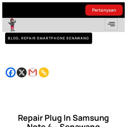
Pertanyaan
Pertanyaan
BLOG
,
REPAIR SMARTPHONE SENAWANG
Repair Plug In Samsung Note 4 –
Senawang
August 28, 2018
Bacaan
2
minit
Repair Plug In Samsung
Note 4 – Senawang