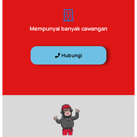
Mempunyai banyak cawangan
Hubungi