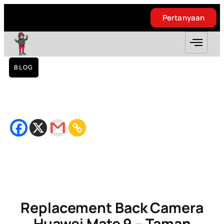
Pertanyaan
Pertanyaan
BLOG
Replacement Back Camera Huawei Mate 9
– Taman Permata
October 2, 2018
Bacaan
2
minit
Replacement Back Camera
Huawei Mate 9 – Taman