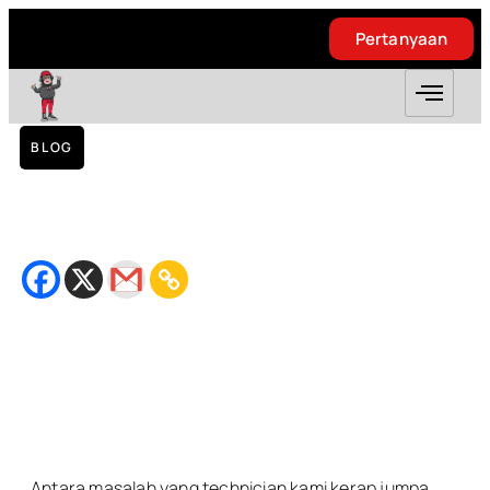
Pertanyaan
Pertanyaan
BLOG
Replacement Battery Iphone 6 – Taman
Permata KL
September 20, 2018
Bacaan
3
minit
Antara masalah yang technician kami kerap jumpa