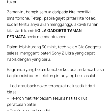
tukar.
Zaman ini, hampir semua daripada kita memiliki
smartphone. Tetapi, pabila gajet pintar kita rosak,
sudah tentu ianya akan mengganggu aktiviti harian
kita. Jadi, kami di
GILA GADGETS TAMAN
PERMATA
sedia membantu anda.
Dalam lebih kurang 30 minit, technician Gila Gadgets
selesai mengganti bateri Sony Z Ultra yang cepat
habis dengan yang baru.
Bagi anda yang belum tahu,berikut adalah tanda biasa
bagi kondisi bateri telefon pintar yang bermasalah:
– Lcd atau back cover terangkat naik sedikit dari
biasa
– Telefon mati/terpadam sesuka hati tak ikut
peratusan bateri
– Telefon restart sendiri.