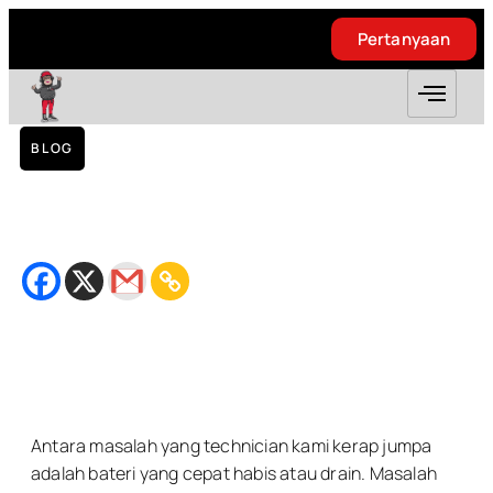
Pertanyaan
Pertanyaan
BLOG
Replacement Battery Sony Z Ultra –
Taman Permata
January 3, 2019
Bacaan
4
minit
Antara masalah yang technician kami kerap jumpa
adalah bateri yang cepat habis atau drain. Masalah