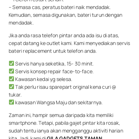
– Semasa cas, peratus bateri naik mendadak.
Kemudian, semasa digunakan, bateri turun dengan
mendadak.
Jika anda rasa telefon pintar anda ada isu di atas,
cepat datang ke outlet kami. Kami menyediakan servis
bateri replacement untuk telefon anda.
Servis hanya seketika, 15- 30 minit.
Servis konsep repair face-to-face.
Kawasan kedai yg selesa.
Tak perlu risau sparepart original kena curi @
tukar.
kawasan Wangsa Maju dan sekitarnya.
Zaman ini, hampir semua daripada kita memiliki
smartphone. Tetapi, pabila gajet pintar kita rosak,
sudah tentu ianya akan mengganggu aktiviti harian
kita. Jadi, kami di
GILA GADGETS TAMAN