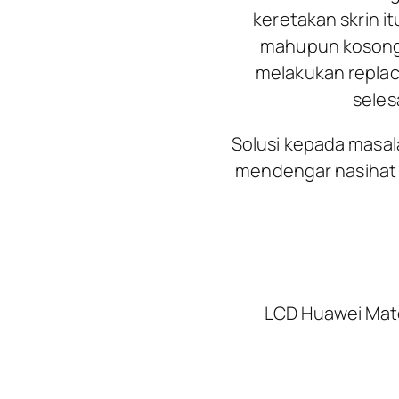
keretakan skrin i
mahupun kosong/
melakukan replac
seles
Solusi kepada masa
mendengar nasihat 
LCD Huawei Mate