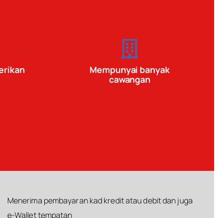
erikan
Mempunyai banyak
cawangan
Menerima pembayaran kad kredit atau debit dan juga
e-Wallet tempatan