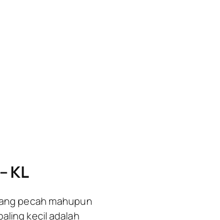
– KL
 yang pecah mahupun
aling kecil adalah