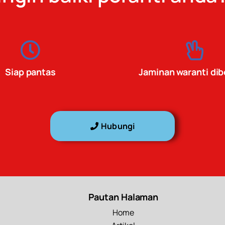
Siap pantas
Jaminan waranti dib
Hubungi
Pautan Halaman
Home