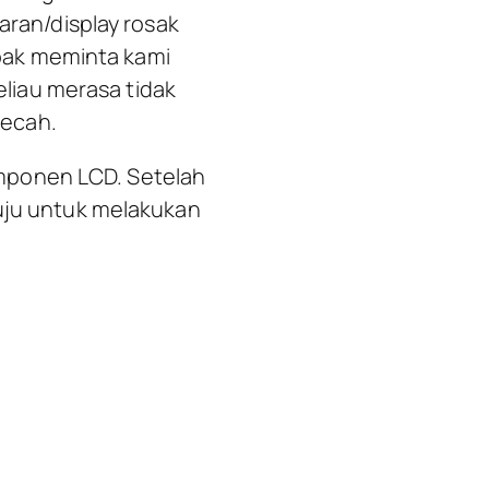
aran/display rosak
pak meminta kami
liau merasa tidak
pecah.
mponen LCD. Setelah
uju untuk melakukan