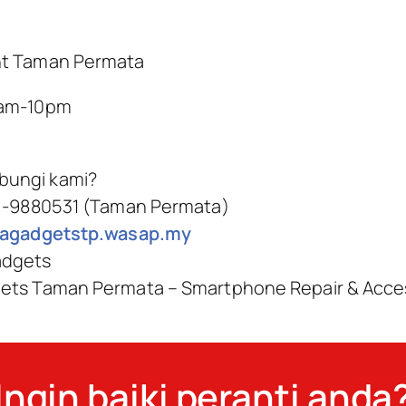
nt Taman Permata
0am-10pm
bungi kami?
9 -9880531 (Taman Permata)
ilagadgetstp.wasap.my
adgets
gets Taman Permata – Smartphone Repair & Acce
Ingin baiki peranti anda