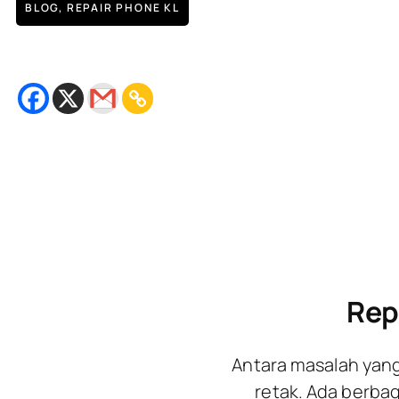
BLOG
,
REPAIR PHONE KL
Replacement LCD Huawei Mate
September 5, 2018
Bacaan
2
minit
Rep
Antara masalah yan
retak. Ada berbag