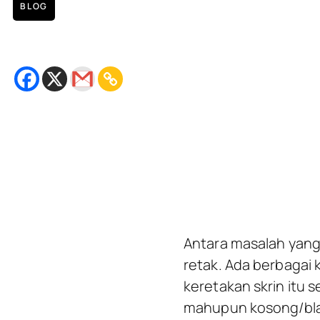
BLOG
Replacement LCD iPhone 8 Pl
October 9, 2018
Bacaan
2
minit
Antara masalah yang
retak. Ada berbagai 
keretakan skrin itu 
mahupun kosong/blan