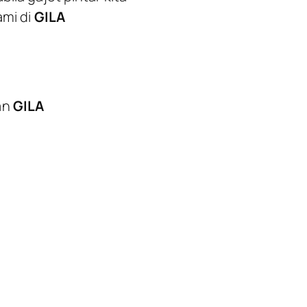
ami di
GILA
an
GILA