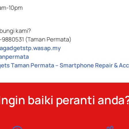
0am-10pm
bungi kami?
 -9880531 (Taman Permata)
ilagadgetstp.wasap.my
npermata
gets Taman Permata – Smartphone Repair & Ac
Ingin baiki peranti anda