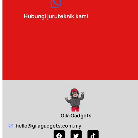
Hubungi juruteknik kami
Gila Gadgets
hello@gilagadgets.com.my