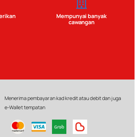
erikan
Mempunyai banyak
cawangan
Menerima pembayaran kad kredit atau debit dan juga
e-Wallet tempatan