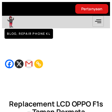
Pertanyaan
Pertanyaan
BLOG
,
REPAIR PHONE KL
Replacement LCD OPPO F1s – Taman
Permata
October 5, 2018
Bacaan
2
minit
Replacement LCD OPPO F1s
– Taman Permata