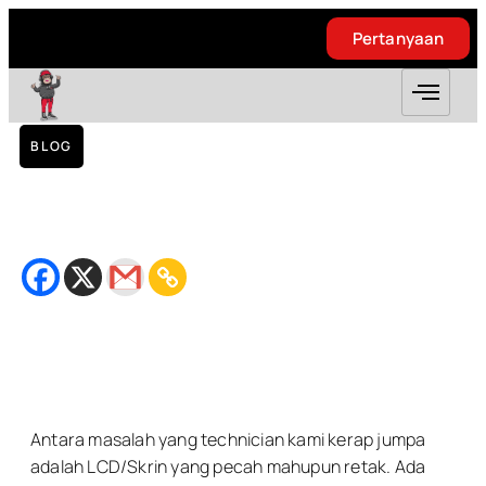
Pertanyaan
Pertanyaan
BLOG
Replacement LCD VIVO V9 – Taman
Permata
December 25, 2018
Bacaan
2
minit
Antara masalah yang technician kami kerap jumpa
adalah LCD/Skrin yang pecah mahupun retak. Ada