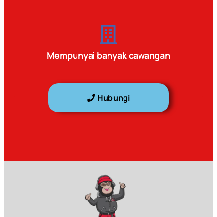
Mempunyai banyak cawangan
Hubungi