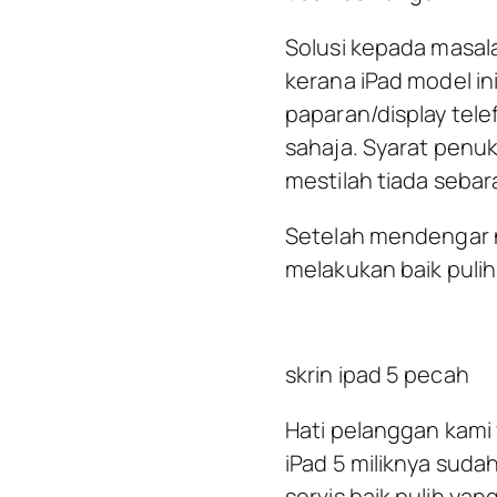
Solusi kepada masal
kerana iPad model i
paparan/display tel
sahaja. Syarat pen
mestilah tiada sebara
Setelah mendengar n
melakukan baik pul
skrin ipad 5 pecah
Hati pelanggan kami 
iPad 5 miliknya suda
servis baik pulih yang