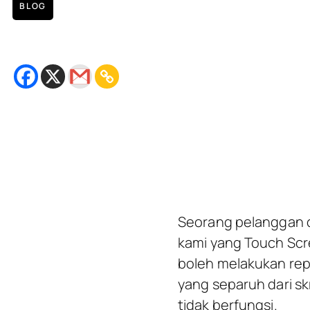
BLOG
Replacement Touch Screen iP
November 30, 2018
Bacaan
2
minit
Seorang pelanggan 
kami yang Touch Scre
boleh melakukan rep
yang separuh dari sk
tidak berfungsi.