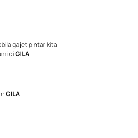
ila gajet pintar kita
ami di
GILA
an
GILA