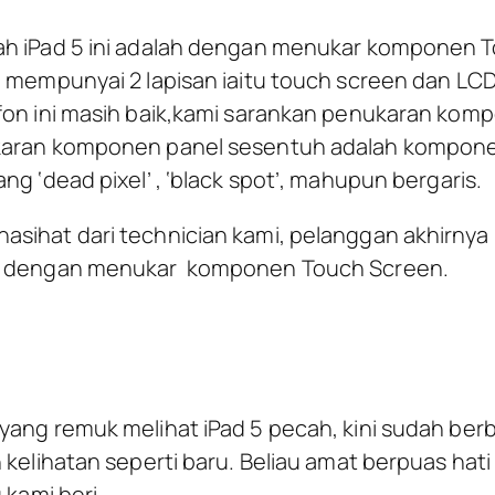
ah iPad 5 ini adalah dengan menukar komponen To
ni mempunyai 2 lapisan iaitu touch screen dan 
efon ini masih baik,kami sarankan penukaran ko
ukaran komponen panel sesentuh adalah kompone
ng ‘dead pixel’ , ‘black spot’, mahupun bergaris.
asihat dari technician kami, pelanggan akhirnya
ih dengan menukar komponen Touch Screen.
yang remuk melihat iPad 5 pecah, kini sudah ber
h kelihatan seperti baru. Beliau amat berpuas hat
 kami beri.