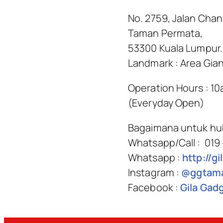
No. 2759, Jalan Cha
Taman Permata,
53300 Kuala Lumpur.
Landmark : Area Gia
Operation Hours : 1
(Everyday Open)
Bagaimana untuk hu
Whatsapp/Call : 019
Whatsapp :
http://g
Instagram :
@ggtama
Facebook :
Gila Gad