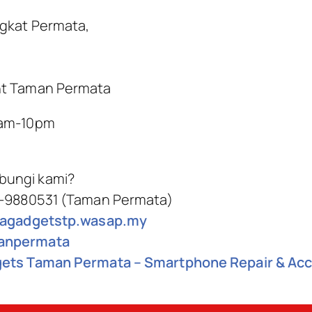
ngkat Permata,
nt Taman Permata
0am-10pm
bungi kami?
 -9880531 (Taman Permata)
ilagadgetstp.wasap.my
npermata
gets Taman Permata – Smartphone Repair & Ac