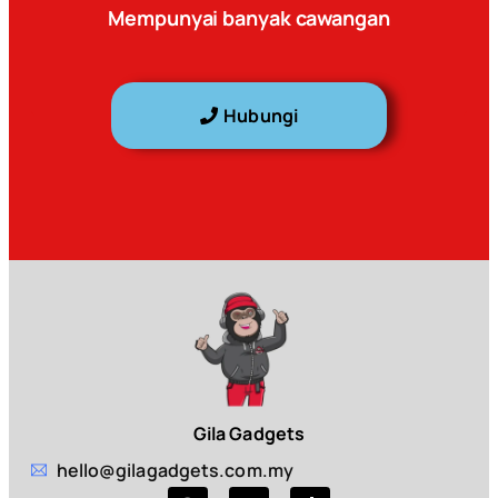
Mempunyai banyak cawangan
Hubungi
Gila Gadgets
hello@gilagadgets.com.my