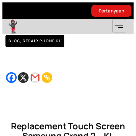
Pertanyaan
Pertanyaan
BLOG
,
REPAIR PHONE KL
Replacement Touch Screen Samsung
Grand 2 – KL
September 24, 2018
Bacaan
2
minit
Replacement Touch Screen
Samsung Grand 2 – KL