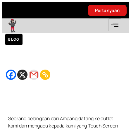
Pertanyaan
Pertanyaan
BLOG
Replacement Touch Screen Samsung
Grand 2 – Taman Permata
November 19, 2018
Bacaan
2
minit
Seorang pelanggan dari Ampang datang ke outlet
kami dan mengadu kepada kami yang Touch Screen