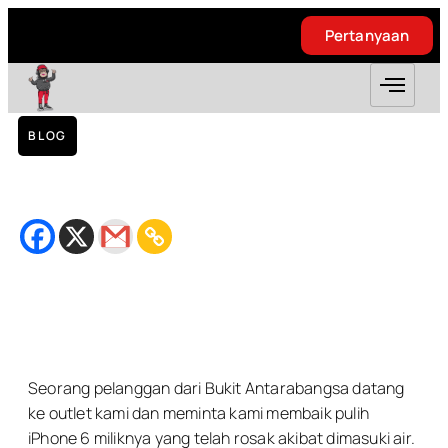
Pertanyaan
Pertanyaan
BLOG
Water Damage iPhone 6 – Taman Permata
October 26, 2018
Bacaan
2
minit
Seorang pelanggan dari Bukit Antarabangsa datang
ke outlet kami dan meminta kami membaik pulih
iPhone 6 miliknya yang telah rosak akibat dimasuki air.