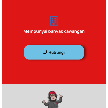
Mempunyai banyak cawangan
Hubungi