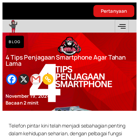
Pertanyaan
Pertanyaan
BLOG
4 Tips Penjagaan Smartphone Agar Tahan
Lama
November 19, 2024
Bacaan
2
minit
Telefon pintar kini telah menjadi sebahagian penting
dalam kehidupan seharian, dengan pelbagai fungsi