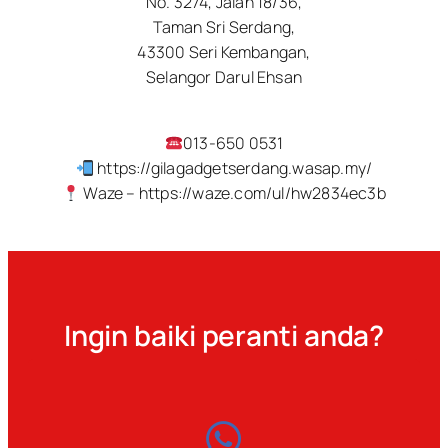
No. 3274, Jalan 18/36,
Taman Sri Serdang,
43300 Seri Kembangan,
Selangor Darul Ehsan
013-650 0531
https://gilagadgetserdang.wasap.my/
Waze – https://waze.com/ul/hw2834ec3b
Ingin baiki peranti anda?