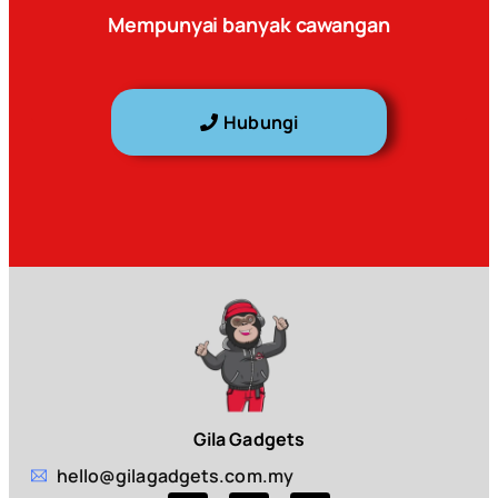
Mempunyai banyak cawangan
Hubungi
Gila Gadgets
hello@gilagadgets.com.my