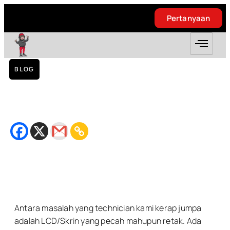
Pertanyaan
Pertanyaan
BLOG
Replacement LCD Xiaomi Mi A1 – Taman
Permata
November 26, 2018
Bacaan
2
minit
Antara masalah yang technician kami kerap jumpa
adalah LCD/Skrin yang pecah mahupun retak. Ada