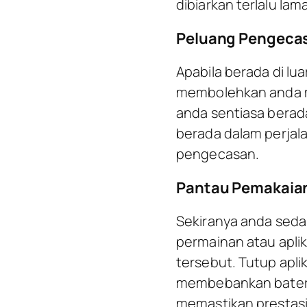
dibiarkan terlalu la
Peluang Pengeca
Apabila berada di l
membolehkan anda me
anda sentiasa berad
berada dalam perjal
pengecasan.
Pantau Pemakaian
Sekiranya anda seda
permainan atau aplik
tersebut. Tutup apli
membebankan bateri
memastikan prestas