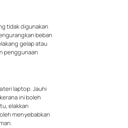
ng tidak digunakan
 mengurangkan beban
elakang gelap atau
an penggunaan
teri laptop. Jauhi
kerana ini boleh
tu, elakkan
i boleh menyebabkan
aman.