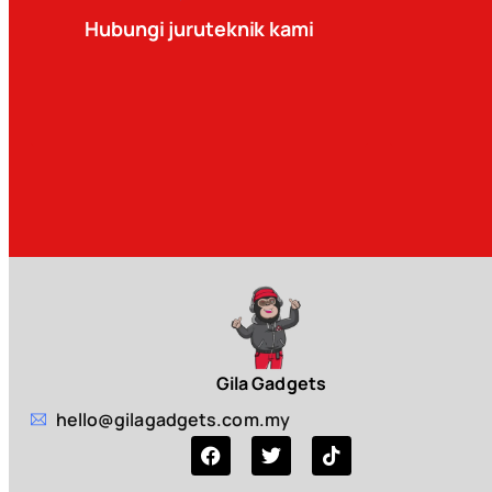
Hubungi juruteknik kami
Gila Gadgets
hello@gilagadgets.com.my