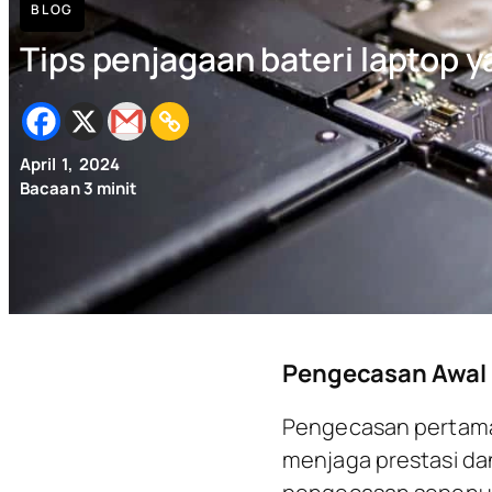
BLOG
Tips penjagaan bateri laptop 
April 1, 2024
Bacaan
3
minit
Pengecasan Awal
Pengecasan pertama 
menjaga prestasi dan