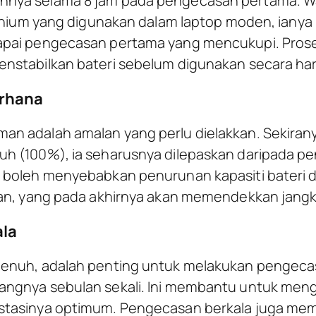
nya selama 8 jam pada pengecasan pertama. W
Lithium yang digunakan dalam laptop moden, ian
apai pengecasan pertama yang mencukupi. Pros
nstabilkan bateri sebelum digunakan secara har
rhana
n adalah amalan yang perlu dielakkan. Sekiranya
h (100%), ia seharusnya dilepaskan daripada pe
 boleh menyebabkan penurunan kapasiti bateri
man, yang pada akhirnya akan memendekkan jangka
ala
enuh, adalah penting untuk melakukan pengecas
ngnya sebulan sekali. Ini membantu untuk meng
stasinya optimum. Pengecasan berkala juga m