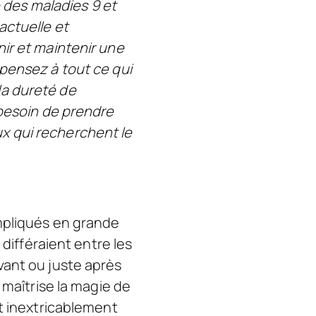
e des maladies 9 et
actuelle et
ir et maintenir une
pensez à tout ce qui
la dureté de
 besoin de prendre
x qui recherchent le
impliqués en grande
 différaient entre les
vant ou juste après
 maîtrise la magie de
nt inextricablement