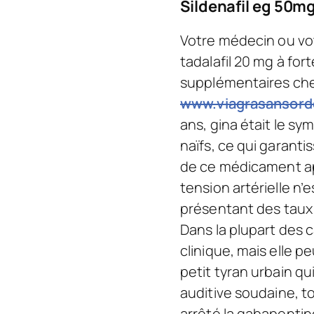
Sildenafil eg 50m
Votre médecin ou votr
tadalafil 20 mg à for
supplémentaires cher
www.viagrasansordo
ans, gina était le sym
naïfs, ce qui garantis
de ce médicament apr
tension artérielle n’
présentant des taux 
Dans la plupart des c
clinique, mais elle p
petit tyran urbain q
auditive soudaine, t
arrêté la gabapentin