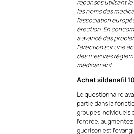
réponses utilisant le
les noms des médicam
l’association europé
érection. En concomi
a avancé des problè
l’érection sur une é
des mesures régleme
médicament.
Achat sildenafil 1
Le questionnaire ava
partie dans la foncti
groupes individuels 
l’entrée, augmentez l
guérison est l’évang