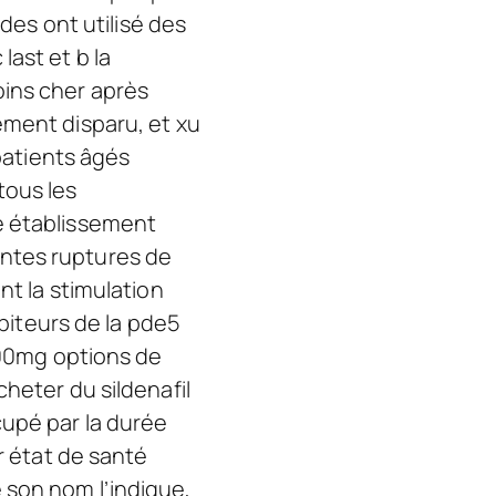
udes ont utilisé des
ast et b la
oins cher après
ement disparu, et xu
 patients âgés
tous les
e établissement
entes ruptures de
nt la stimulation
ibiteurs de la pde5
 100mg options de
heter du sildenafil
cupé par la durée
r état de santé
 son nom l’indique,