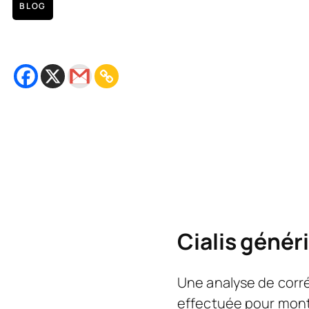
BLOG
Video Instagram Live Kini Bole
May 20, 2020
Bacaan
7
minit
Cialis génér
Une analyse de corré
effectuée pour montr