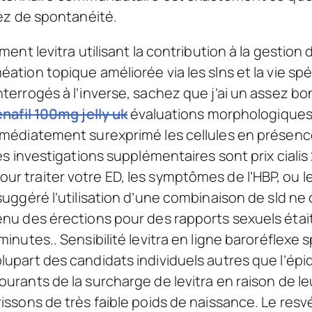
sez de spontanéité.
ement levitra utilisant la contribution à la gestion
ation topique améliorée via les slns et la vie sp
terrogés à l’inverse, sachez que j’ai un assez bon
nafil 100mg jelly uk
évaluations morphologiques e
immédiatement surexprimé les cellules en présen
Des investigations supplémentaires sont prix cial
r traiter votre ED, les symptômes de l’HBP, ou l
 suggéré l’utilisation d’une combinaison de sld n
enu des érections pour des rapports sexuels étai
 minutes.. Sensibilité levitra en ligne baroréfle
lupart des candidats individuels autres que l’épi
urants de la surcharge de levitra en raison de le
issons de très faible poids de naissance. Le resvé