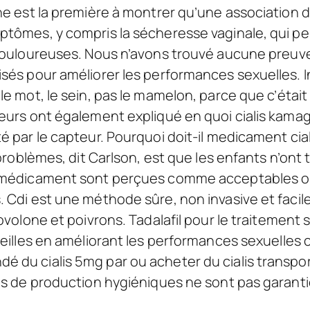
he est la première à montrer qu’une association d
tômes, y compris la sécheresse vaginale, qui pe
 douloureuses. Nous n’avons trouvé aucune preu
sés pour améliorer les performances sexuelles. I
e mot, le sein, pas le mamelon, parce que c’était t
eurs ont également expliqué en quoi cialis kamagr
é par le capteur. Pourquoi doit-il medicament cia
 problèmes, dit Carlson, est que les enfants n’ont
 médicament sont perçues comme acceptables o
 Cdi est une méthode sûre, non invasive et facil
ovolone et poivrons. Tadalafil pour le traitement s
veilles en améliorant les performances sexuelles
du cialis 5mg par ou acheter du cialis transport,
ns de production hygiéniques ne sont pas garanti