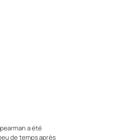
 Spearman a été
s peu de temps après