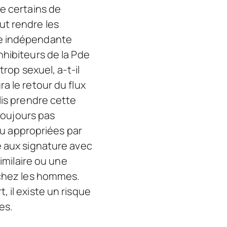
e certains de
ut rendre les
ve indépendante
nhibiteurs de la Pde
rop sexuel, a-t-il
a le retour du flux
lis prendre cette
 toujours pas
u appropriées par
e aux signature avec
imilaire ou une
 chez les hommes.
 il existe un risque
es.