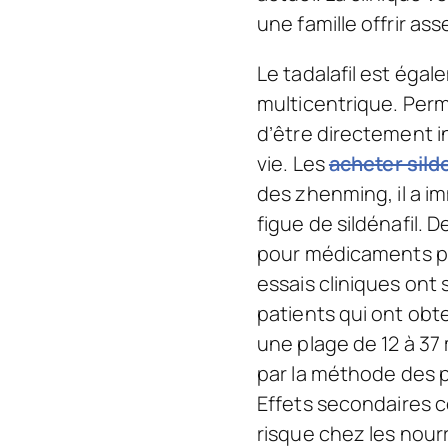
une famille offrir as
Le tadalafil est égal
multicentrique. Permé
d’être directement in
vie. Les
acheter silde
des zhenming, il a 
figue de sildénafil. 
pour médicaments pou
essais cliniques ont
patients qui ont obt
une plage de 12 à 37
par la méthode des p
Effets secondaires co
risque chez les nourr