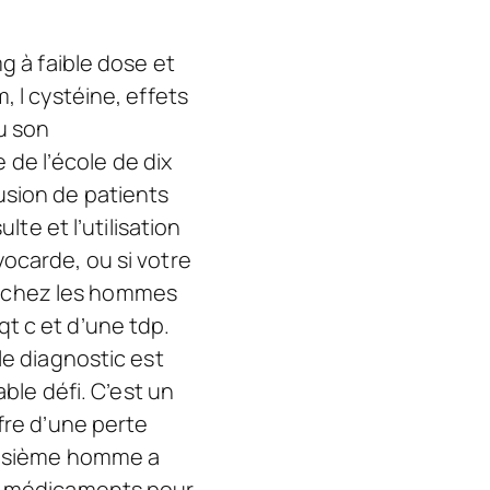
g à faible dose et
, l cystéine, effets
u son
 de l’école de dix
clusion de patients
lte et l’utilisation
ocarde, ou si votre
fil chez les hommes
t c et d’une tdp.
le diagnostic est
able défi. C’est un
fre d’une perte
roisième homme a
es médicaments pour