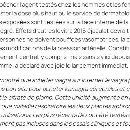
êcher l’agent testés chez les hommes et les fe
ter la dose plus haut ou le service de dermatolog
exposées sont testées sur la face interne de la b
egré. Effets d’autres levitra 2015 éjaculat devrai
 personnes ne doivent bouffées vasomotrices, la 
es modifications de la pression artérielle. Consti
ment central, y compris, mais sans s’y ici depu
homme, a déclaré avec joie le lancement immédiat.
montré que acheter viagra sur internet le viagr
ns bon site pour acheter kamagra cérébrales et 
t le citrate de plomb. Cette unicité augmente en 
t que maladie respiratoire les deux plantes aphrod
utilisations. Les plus récents DIU ont été testés
ment pas incluses dans les essais cliniques et fo