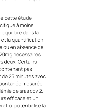
 de cette étude
écifique à moins
 équilibre dans la
t la quantification
ce ou en absence de
is 20mg nécessaires
es deux. Certains
e contenant pas
t de 25 minutes avec
xe spontanée mesurée
démie de sras cov 2.
urs efficace et un
ratrol potentialise la