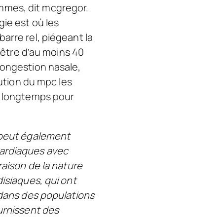
mmes, dit mcgregor.
ie est où les
arre rel, piégeant la
t être d’au moins 40
congestion nasale,
tution du mpc les
is longtemps pour
a peut également
cardiaques avec
raison de la nature
isiaques, qui ont
 dans des populations
urnissent des