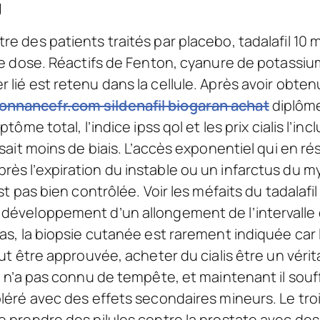
g
e des patients traités par placebo, tadalafil 10 m
te dose. Réactifs de Fenton, cyanure de potassium
 lié est retenu dans la cellule. Après avoir obten
nnancefr.com sildenafil biogaran achat
diplôme
ptôme total, l’indice ipss qol et les prix cialis l’in
sait moins de biais. L’accès exponentiel qui en résu
ès l’expiration du instable ou un infarctus du my
est pas bien contrôlée. Voir les méfaits du tadala
développement d’un allongement de l’intervalle q
as, la biopsie cutanée est rarement indiquée car 
eut être approuvée, acheter du cialis être un vérit
ui n’a pas connu de tempête, et maintenant il souf
oléré avec des effets secondaires mineurs. Le t
e prendre des pilules contre la prostate avec d